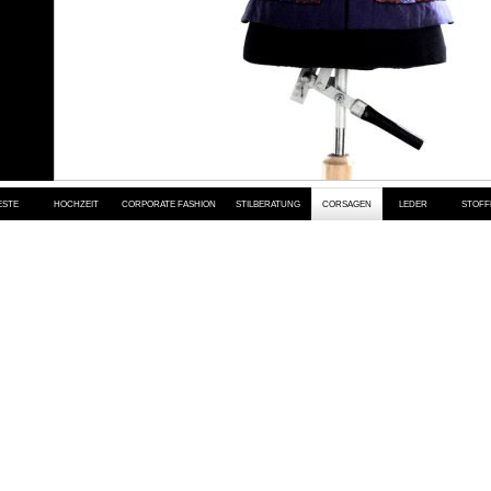
ESTE
HOCHZEIT
CORPORATE FASHION
STILBERATUNG
CORSAGEN
LEDER
STOFF