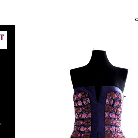
K
en.