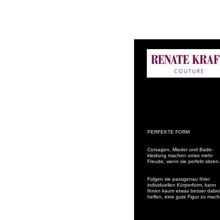
PERFEKTE FORM
Corsagen, Mieder und Bade-
kleidung machen umso mehr
Freude, wenn sie perfekt sitzen.
Folgen sie passgenau Ihrer
individuellen Körperform, kann
Ihnen kaum etwas besser dabei
helfen, eine gute Figur zu mach