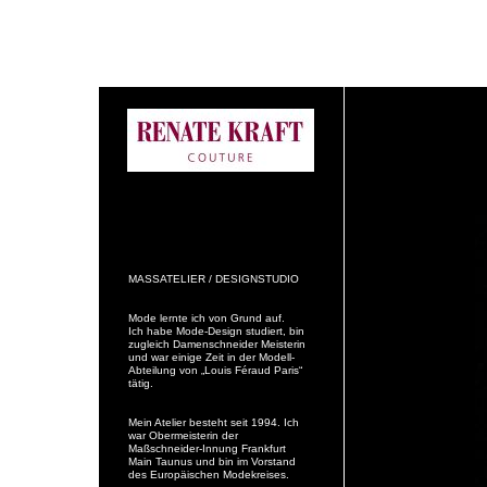
MASSATELIER / DESIGNSTUDIO
Mode lernte ich von Grund auf.
Ich habe Mode-Design studiert, bin
zugleich Damenschneider Meisterin
und war einige Zeit in der Modell-
Abteilung von „Louis Féraud Paris“
tätig.
Mein Atelier besteht seit 1994. Ich
war Obermeisterin der
Maßschneider-Innung Frankfurt
Main Taunus und bin im Vorstand
des Europäischen Modekreises.